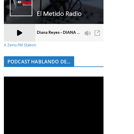
A Zeno.FM Station
PODCAST HABLANDO DE...