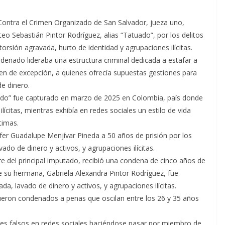
 Contra el Crimen Organizado de San Salvador, jueza uno,
 Sebastián Pintor Rodríguez, alias “Tatuado”, por los delitos
orsión agravada, hurto de identidad y agrupaciones ilícitas.
ndenado lideraba una estructura criminal dedicada a estafar a
en de excepción, a quienes ofrecía supuestas gestiones para
e dinero.
uado” fue capturado en marzo de 2025 en Colombia, país donde
ícitas, mientras exhibía en redes sociales un estilo de vida
timas.
fer Guadalupe Menjívar Pineda a 50 años de prisión por los
ado de dinero y activos, y agrupaciones ilícitas.
e del principal imputado, recibió una condena de cinco años de
ue su hermana, Gabriela Alexandra Pintor Rodríguez, fue
a, lavado de dinero y activos, y agrupaciones ilícitas.
 fueron condenados a penas que oscilan entre los 26 y 35 años
files falsos en redes sociales haciéndose pasar por miembro de