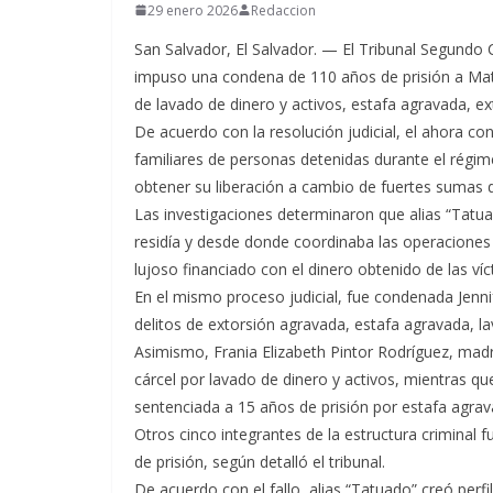
29 enero 2026
Redaccion
San Salvador, El Salvador. — El Tribunal Segundo
impuso una condena de 110 años de prisión a Mateo
de lavado de dinero y activos, estafa agravada, ext
De acuerdo con la resolución judicial, el ahora co
familiares de personas detenidas durante el régim
obtener su liberación a cambio de fuertes sumas d
Las investigaciones determinaron que alias “Tat
residía y desde donde coordinaba las operaciones il
lujoso financiado con el dinero obtenido de las víc
En el mismo proceso judicial, fue condenada Jenni
delitos de extorsión agravada, estafa agravada, lav
Asimismo, Frania Elizabeth Pintor Rodríguez, madr
cárcel por lavado de dinero y activos, mientras q
sentenciada a 15 años de prisión por estafa agravad
Otros cinco integrantes de la estructura criminal
de prisión, según detalló el tribunal.
De acuerdo con el fallo, alias “Tatuado” creó per